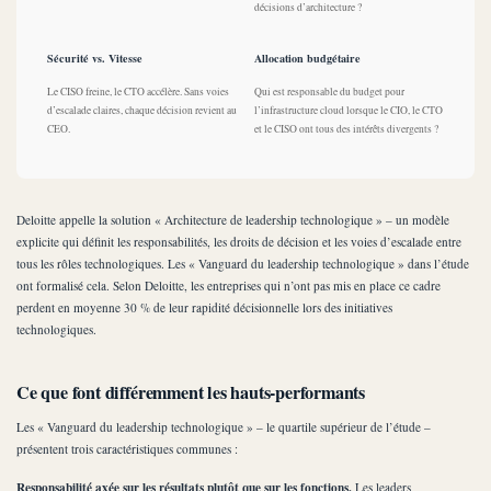
décisions d’architecture ?
Sécurité vs. Vitesse
Allocation budgétaire
Le CISO freine, le CTO accélère. Sans voies
Qui est responsable du budget pour
d’escalade claires, chaque décision revient au
l’infrastructure cloud lorsque le CIO, le CTO
CEO.
et le CISO ont tous des intérêts divergents ?
Deloitte appelle la solution « Architecture de leadership technologique » – un modèle
explicite qui définit les responsabilités, les droits de décision et les voies d’escalade entre
tous les rôles technologiques. Les « Vanguard du leadership technologique » dans l’étude
ont formalisé cela. Selon Deloitte, les entreprises qui n’ont pas mis en place ce cadre
perdent en moyenne 30 % de leur rapidité décisionnelle lors des initiatives
technologiques.
Ce que font différemment les hauts-performants
Les « Vanguard du leadership technologique » – le quartile supérieur de l’étude –
présentent trois caractéristiques communes :
Responsabilité axée sur les résultats plutôt que sur les fonctions.
Les leaders