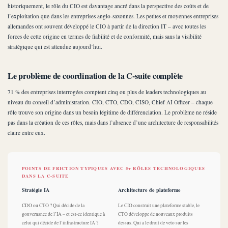
historiquement, le rôle du CIO est davantage ancré dans la perspective des coûts et de
l’exploitation que dans les entreprises anglo-saxonnes. Les petites et moyennes entreprises
allemandes ont souvent développé le CIO à partir de la direction IT – avec toutes les
forces de cette origine en termes de fiabilité et de conformité, mais sans la visibilité
stratégique qui est attendue aujourd’hui.
Le problème de coordination de la C-suite complète
71 % des entreprises interrogées comptent cinq ou plus de leaders technologiques au
niveau du conseil d’administration. CIO, CTO, CDO, CISO, Chief AI Officer – chaque
rôle trouve son origine dans un besoin légitime de différenciation. Le problème ne réside
pas dans la création de ces rôles, mais dans l’absence d’une architecture de responsabilités
claire entre eux.
POINTS DE FRICTION TYPIQUES AVEC 5+ RÔLES TECHNOLOGIQUES
DANS LA C-SUITE
Stratégie IA
Architecture de plateforme
CDO ou CTO ? Qui décide de la
Le CIO construit une plateforme stable, le
gouvernance de l’IA – et est-ce identique à
CTO développe de nouveaux produits
celui qui décide de l’infrastructure IA ?
dessus. Qui a le droit de veto sur les