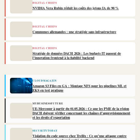
DIGITAL CHIEFS
NVIDIA Vera Rubin réduit les coûts des jetons IA de 90 %
DIGITAL CHIEFS
Communes allemandes : une stratégie sans infrastructure
DIGITAL CHIEFS
Stratégie de données DACH 2026 : Les budgets IT passent de
l’innovation frontend à la fiabilité backend
CLOUDMAGAZIN
Amazon S3 Files en GA : Montage NFS pour les pipelines ML et
EKS en test pratique
MYBUSINESSFUTURE
UE-Mercosur à partir du 01.05.2026 : Ce que les PME de la région
DACH doivent vérifier concernant les chaînes d’approvisionnement
et les droits d’exportation
SECURITYTODAY
Violation du code source chez Trellix : Ce qu’une attaque contre