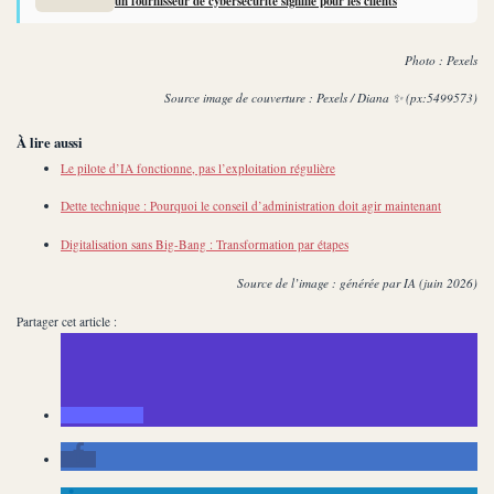
un fournisseur de cybersécurité signifie pour les clients
Photo : Pexels
Source image de couverture : Pexels / Diana ✨ (px:5499573)
À lire aussi
Le pilote d’IA fonctionne, pas l’exploitation régulière
Dette technique : Pourquoi le conseil d’administration doit agir maintenant
Digitalisation sans Big-Bang : Transformation par étapes
Source de l’image : générée par IA (juin 2026)
Partager cet article :