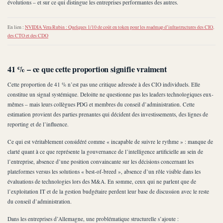
évolutions – et sur ce qui distingue les entreprises performantes des autres.
En lien :
NVIDIA Vera Rubin : Quelques 1/10 de coût en token pour les roadmap d’infrastructures des CIO,
des CTO et des CDO
41 % – ce que cette proportion signifie vraiment
Cette proportion de 41 % n’est pas une critique adressée à des CIO individuels. Elle
constitue un signal systémique. Deloitte ne questionne pas les leaders technologiques eux-
mêmes – mais leurs collègues PDG et membres du conseil d’administration. Cette
estimation provient des parties prenantes qui décident des investissements, des lignes de
reporting et de l’influence.
Ce qui est véritablement considéré comme « incapable de suivre le rythme » : manque de
clarté quant à ce que représente la gouvernance de l’intelligence artificielle au sein de
l’entreprise, absence d’une position convaincante sur les décisions concernant les
plateformes versus les solutions « best-of-breed », absence d’un rôle visible dans les
évaluations de technologies lors des M&A. En somme, ceux qui ne parlent que de
l’exploitation IT et de la gestion budgétaire perdent leur base de discussion avec le reste
du conseil d’administration.
Dans les entreprises d’Allemagne, une problématique structurelle s’ajoute :