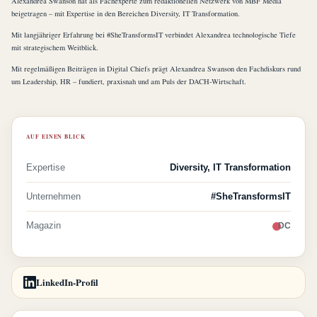
Alexandrea Swanson hat als Fachexperte zum redaktionellen Netzwerk von MBF Media
beigetragen – mit Expertise in den Bereichen Diversity, IT Transformation.
Mit langjähriger Erfahrung bei #SheTransformsIT verbindet Alexandrea technologische Tiefe
mit strategischem Weitblick.
Mit regelmäßigen Beiträgen in Digital Chiefs prägt Alexandrea Swanson den Fachdiskurs rund
um Leadership, HR – fundiert, praxisnah und am Puls der DACH-Wirtschaft.
AUF EINEN BLICK
Expertise
Diversity, IT Transformation
Unternehmen
#SheTransformsIT
Magazin
DC
LinkedIn-Profil