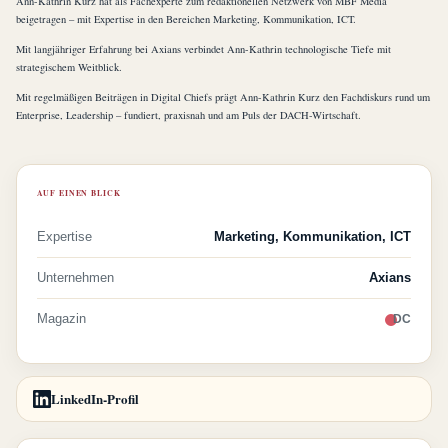
Ann-Kathrin Kurz hat als Fachexperte zum redaktionellen Netzwerk von MBF Media
beigetragen – mit Expertise in den Bereichen Marketing, Kommunikation, ICT.
Mit langjähriger Erfahrung bei Axians verbindet Ann-Kathrin technologische Tiefe mit
strategischem Weitblick.
Mit regelmäßigen Beiträgen in Digital Chiefs prägt Ann-Kathrin Kurz den Fachdiskurs rund um
Enterprise, Leadership – fundiert, praxisnah und am Puls der DACH-Wirtschaft.
AUF EINEN BLICK
Expertise
Marketing, Kommunikation, ICT
Unternehmen
Axians
Magazin
DC
LinkedIn-Profil