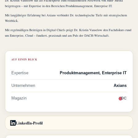
Dr. Kristin Vanselow hat als Fachexperte zum redaktionellen Netzwerk von MBF Media
beigetragen – mit Expertise in den Bereichen Produktmanagement, Enterprise IT.
Mit langjähriger Erfahrung bei Axians verbindet Dr. technologische Tiefe mit strategischem
Weitblick.
Mit regelmäßigen Beiträgen in Digital Chiefs prägt Dr. Kristin Vanselow den Fachdiskurs rund
um Enterprise, Cloud – fundiert, praxisnah und am Puls der DACH-Wirtschaft.
AUF EINEN BLICK
Expertise
Produktmanagement, Enterprise IT
Unternehmen
Axians
Magazin
DC
LinkedIn-Profil