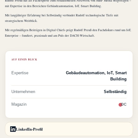
Rudolf Preuß hat als Fachexperte zum redaktionellen Netzwerk von MBF Media beigetragen –
mit Expertise in den Bereichen Gebäudeautomation, IoT, Smart Building.
Mit langjähriger Erfahrung bei Selbständig verbindet Rudolf technologische Tiefe mit
strategischem Weitblick.
Mit regelmäßigen Beiträgen in Digital Chiefs prägt Rudolf Preuß den Fachdiskurs rund um IoT,
Enterprise – fundiert, praxisnah und am Puls der DACH-Wirtschaft.
AUF EINEN BLICK
Expertise
Gebäudeautomation, IoT, Smart
Building
Unternehmen
Selbständig
Magazin
DC
LinkedIn-Profil