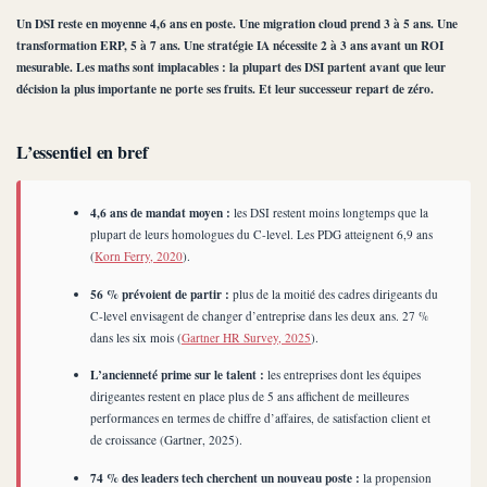
Un DSI reste en moyenne 4,6 ans en poste. Une migration cloud prend 3 à 5 ans. Une
transformation ERP, 5 à 7 ans. Une stratégie IA nécessite 2 à 3 ans avant un ROI
mesurable. Les maths sont implacables : la plupart des DSI partent avant que leur
décision la plus importante ne porte ses fruits. Et leur successeur repart de zéro.
L’essentiel en bref
4,6 ans de mandat moyen :
les DSI restent moins longtemps que la
plupart de leurs homologues du C-level. Les PDG atteignent 6,9 ans
(
Korn Ferry, 2020
).
56 % prévoient de partir :
plus de la moitié des cadres dirigeants du
C-level envisagent de changer d’entreprise dans les deux ans. 27 %
dans les six mois (
Gartner HR Survey, 2025
).
L’ancienneté prime sur le talent :
les entreprises dont les équipes
dirigeantes restent en place plus de 5 ans affichent de meilleures
performances en termes de chiffre d’affaires, de satisfaction client et
de croissance (Gartner, 2025).
74 % des leaders tech cherchent un nouveau poste :
la propension