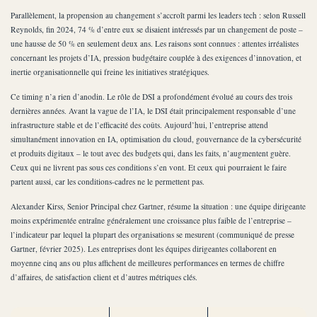
Parallèlement, la propension au changement s’accroît parmi les leaders tech : selon Russell
Reynolds, fin 2024, 74 % d’entre eux se disaient intéressés par un changement de poste –
une hausse de 50 % en seulement deux ans. Les raisons sont connues : attentes irréalistes
concernant les projets d’IA, pression budgétaire couplée à des exigences d’innovation, et
inertie organisationnelle qui freine les initiatives stratégiques.
Ce timing n’a rien d’anodin. Le rôle de DSI a profondément évolué au cours des trois
dernières années. Avant la vague de l’IA, le DSI était principalement responsable d’une
infrastructure stable et de l’efficacité des coûts. Aujourd’hui, l’entreprise attend
simultanément innovation en IA, optimisation du cloud, gouvernance de la cybersécurité
et produits digitaux – le tout avec des budgets qui, dans les faits, n’augmentent guère.
Ceux qui ne livrent pas sous ces conditions s’en vont. Et ceux qui pourraient le faire
partent aussi, car les conditions-cadres ne le permettent pas.
Alexander Kirss, Senior Principal chez Gartner, résume la situation : une équipe dirigeante
moins expérimentée entraîne généralement une croissance plus faible de l’entreprise –
l’indicateur par lequel la plupart des organisations se mesurent (communiqué de presse
Gartner, février 2025). Les entreprises dont les équipes dirigeantes collaborent en
moyenne cinq ans ou plus affichent de meilleures performances en termes de chiffre
d’affaires, de satisfaction client et d’autres métriques clés.