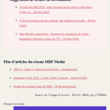
Agenda des DSI 2026 : entre pression sur les coûts et obligation
d’innover – Digital Chiefs
L’IA ne supprime pas des emplois, elle redéfinit les profils – Digital
Chiefs
Due diligence numérique : pourquoi les opérations de fusion-
acquisition échouent à cause de l’IT – Digital Chiefs
Plus d’articles du réseau MBF Media
AWS vs. Azure vs. Google Cloud 2026 – cloudmagazin
Assurance cyber 2026 : ce que vérifie l’assureur – SecurityToday
Qualité des données dans les PME – MyBusinessFuture
Source de l’image d’en-tête : Pexels / Mike (px:1178684)
Partager cet article :