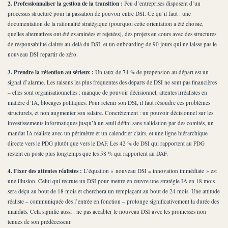
2. Professionnaliser la gestion de la transition :
Peu d’entreprises disposent d’un
processus structuré pour la passation de pouvoir entre DSI. Ce qu’il faut : une
documentation de la rationalité stratégique (pourquoi cette orientation a été choisie,
quelles alternatives ont été examinées et rejetées), des projets en cours avec des structures
de responsabilité claires au-delà du DSI, et un onboarding de 90 jours qui ne laisse pas le
nouveau DSI repartir de zéro.
3. Prendre la rétention au sérieux :
Un taux de 74 % de propension au départ est un
signal d’alarme. Les raisons les plus fréquentes des départs de DSI ne sont pas financières
– elles sont organisationnelles : manque de pouvoir décisionnel, attentes irréalistes en
matière d’IA, blocages politiques. Pour retenir son DSI, il faut résoudre ces problèmes
structurels, et non augmenter son salaire. Concrètement : un pouvoir décisionnel sur les
investissements informatiques jusqu’à un seuil défini sans validation par des comités, un
mandat IA réaliste avec un périmètre et un calendrier clairs, et une ligne hiérarchique
directe vers le PDG plutôt que vers le DAF. Les 42 % de DSI qui rapportent au PDG
restent en poste plus longtemps que les 58 % qui rapportent au DAF.
4. Fixer des attentes réalistes :
L’équation « nouveau DSI = innovation immédiate » est
une illusion. Celui qui recrute un DSI pour mettre en œuvre une stratégie IA en 18 mois
sera déçu au bout de 18 mois et cherchera un remplaçant au bout de 24 mois. Une attitude
réaliste – communiquée dès l’entrée en fonction – prolonge significativement la durée des
mandats. Cela signifie aussi : ne pas accabler le nouveau DSI avec les promesses non
tenues de son prédécesseur.