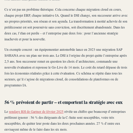
Ce n’est pas un problème théorique. Cela concerne chaque migration cloud en cours,
chaque projet ERP, chaque initiative IA. Quand le DSI change, son successeur arrive avec
ses propres priorités, son réseau et son agenda. La transformation à moitié achevée de son
prédécesseur est soit poursuivie sans conviction, soit discrètement abandonnée. Dans les
deux cas, l’élan est perdu – et l’entreprise paie deux fois : pour l’ancienne stratégie
inachevée et pour la nouvelle.
Un exemple concret : un équipementier automobile lance en 2023 une migration SAP
S/4HANA avec un plan sur trois ans. Le DSI à l’origine du projet quitte l’entreprise après
2,5 ans. Son successeur remet en question les choix d’architecture, commande une
nouvelle évaluation et repousse le Go-Live de 14 mois. Le coût du retard dépasse de trois
fois les économies réalisées grâce à cette évaluation. Ce schéma se répète dans tous les
secteurs, qu’il s’agisse de migrations cloud, de consolidations de plateformes ou de
programmes IA.
56 % prévoient de partir – et emportent la stratégie avec eux
Le
sondage RH de Gartner de février 2025
révèle un chiffre que beaucoup d’entreprises
préfèrent ignorer : 56 % des dirigeants de la C-Suite sont susceptibles, voire très
susceptibles, de quitter leur poste dans les deux prochaines années. 27 % d’entre eux
envisagent même de le faire dans les six mois.