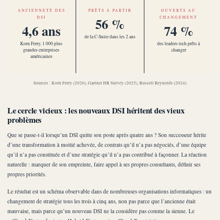
ANCIENNETÉ DES
PRÊTS À PARTIR
OUVERTS AU
56 %
DSI
CHANGEMENT
4,6 ans
74 %
de la C-Suite dans les 2 ans
Korn Ferry, 1 000 plus
des leaders tech prêts à
grandes entreprises
changer
américaines
Sources : Korn Ferry (2020), Gartner HR Survey (2025), Russell Reynolds (2024)
Le cercle vicieux : les nouveaux DSI héritent des vieux
problèmes
Que se passe-t-il lorsqu’un DSI quitte son poste après quatre ans ? Son successeur hérite
d’une transformation à moitié achevée, de contrats qu’il n’a pas négociés, d’une équipe
qu’il n’a pas constituée et d’une stratégie qu’il n’a pas contribué à façonner. La réaction
naturelle : marquer de son empreinte, faire appel à ses propres consultants, définir ses
propres priorités.
Le résultat est un schéma observable dans de nombreuses organisations informatiques : un
changement de stratégie tous les trois à cinq ans, non pas parce que l’ancienne était
mauvaise, mais parce qu’un nouveau DSI ne la considère pas comme la sienne. Le