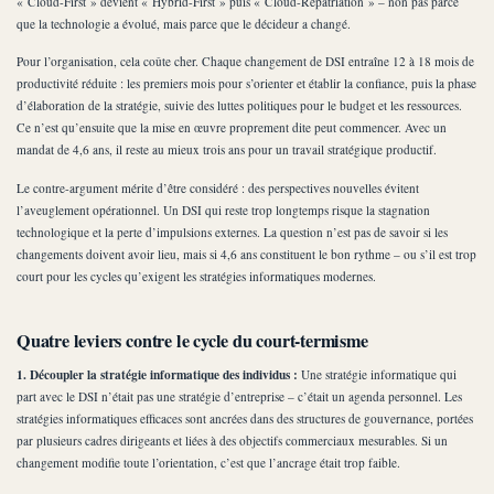
« Cloud-First » devient « Hybrid-First » puis « Cloud-Repatriation » – non pas parce
que la technologie a évolué, mais parce que le décideur a changé.
Pour l’organisation, cela coûte cher. Chaque changement de DSI entraîne 12 à 18 mois de
productivité réduite : les premiers mois pour s’orienter et établir la confiance, puis la phase
d’élaboration de la stratégie, suivie des luttes politiques pour le budget et les ressources.
Ce n’est qu’ensuite que la mise en œuvre proprement dite peut commencer. Avec un
mandat de 4,6 ans, il reste au mieux trois ans pour un travail stratégique productif.
Le contre-argument mérite d’être considéré : des perspectives nouvelles évitent
l’aveuglement opérationnel. Un DSI qui reste trop longtemps risque la stagnation
technologique et la perte d’impulsions externes. La question n’est pas de savoir si les
changements doivent avoir lieu, mais si 4,6 ans constituent le bon rythme – ou s’il est trop
court pour les cycles qu’exigent les stratégies informatiques modernes.
Quatre leviers contre le cycle du court-termisme
1. Découpler la stratégie informatique des individus :
Une stratégie informatique qui
part avec le DSI n’était pas une stratégie d’entreprise – c’était un agenda personnel. Les
stratégies informatiques efficaces sont ancrées dans des structures de gouvernance, portées
par plusieurs cadres dirigeants et liées à des objectifs commerciaux mesurables. Si un
changement modifie toute l’orientation, c’est que l’ancrage était trop faible.