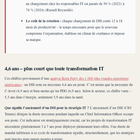
au changement chez les responsables IT est passée de 50 % (2022) à
74 % (2024) (Russell Reynolds).
Le coût de la rotation :
chaque changement de DSI coûte 12 à 18
mois de productivité – le temps nécessaire pour que le nouveau
comprenne l’organisation, établisse un climat de confiance et impose
sa marque.
4,6 ans – plus court que toute transformation IT
Ces chiffres proviennent d’une
analyse Korn Ferry des 1 000 plus grandes entreprises
américaines
: un DSI reste en moyenne 4,6 ans en poste. C’est moins que la moyenne du
C-level (4,9 ans) et bien moins qu’un PDG (6,9 ans). Selon le secteur, ce chiffre varie –
5,3 ans dans l’énergie, seulement 3,9 ans dans la santé.
Que signifie l’ancienneté d’un DSI pour la stratégie IT ?
L’ancienneté d’un DSI (CIO
Tenure) désigne la durée moyenne pendant laquelle un Chief Information Officer occupe
son poste. Cet indicateur est stratégiquement crucial, car les projets de transformation IT
nécessitent généralement 3 à 7 ans pour déployer pleinement leurs effets. Une durée de
mandat inférieure à ce cycle de transformation signifie, structurellement, que les stratégies
sont lancées mais jamais menées à terme.