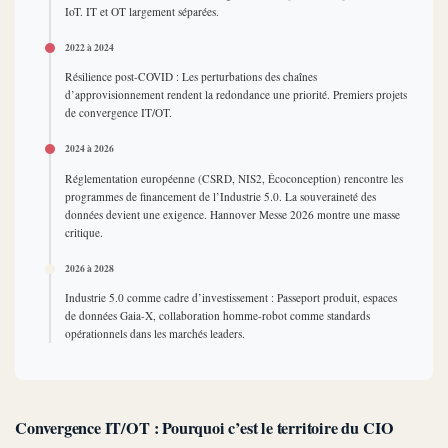
IoT. IT et OT largement séparées.
2022 à 2024
Résilience post-COVID : Les perturbations des chaînes
d’approvisionnement rendent la redondance une priorité. Premiers projets
de convergence IT/OT.
2024 à 2026
Réglementation européenne (CSRD, NIS2, Écoconception) rencontre les
programmes de financement de l’Industrie 5.0. La souveraineté des
données devient une exigence. Hannover Messe 2026 montre une masse
critique.
2026 à 2028
Industrie 5.0 comme cadre d’investissement : Passeport produit, espaces
de données Gaia-X, collaboration homme-robot comme standards
opérationnels dans les marchés leaders.
Convergence IT/OT : Pourquoi c’est le territoire du CIO