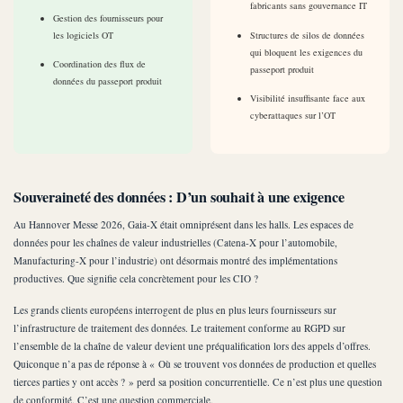
fabricants sans gouvernance IT
Gestion des fournisseurs pour
les logiciels OT
Structures de silos de données
qui bloquent les exigences du
Coordination des flux de
passeport produit
données du passeport produit
Visibilité insuffisante face aux
cyberattaques sur l’OT
Souveraineté des données : D’un souhait à une exigence
Au Hannover Messe 2026, Gaia-X était omniprésent dans les halls. Les espaces de
données pour les chaînes de valeur industrielles (Catena-X pour l’automobile,
Manufacturing-X pour l’industrie) ont désormais montré des implémentations
productives. Que signifie cela concrètement pour les CIO ?
Les grands clients européens interrogent de plus en plus leurs fournisseurs sur
l’infrastructure de traitement des données. Le traitement conforme au RGPD sur
l’ensemble de la chaîne de valeur devient une préqualification lors des appels d’offres.
Quiconque n’a pas de réponse à « Où se trouvent vos données de production et quelles
tierces parties y ont accès ? » perd sa position concurrentielle. Ce n’est plus une question
de conformité. C’est une question commerciale.