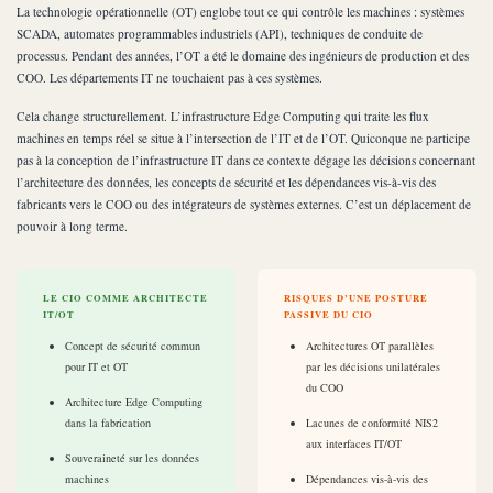
La technologie opérationnelle (OT) englobe tout ce qui contrôle les machines : systèmes
SCADA, automates programmables industriels (API), techniques de conduite de
processus. Pendant des années, l’OT a été le domaine des ingénieurs de production et des
COO. Les départements IT ne touchaient pas à ces systèmes.
Cela change structurellement. L’infrastructure Edge Computing qui traite les flux
machines en temps réel se situe à l’intersection de l’IT et de l’OT. Quiconque ne participe
pas à la conception de l’infrastructure IT dans ce contexte dégage les décisions concernant
l’architecture des données, les concepts de sécurité et les dépendances vis-à-vis des
fabricants vers le COO ou des intégrateurs de systèmes externes. C’est un déplacement de
pouvoir à long terme.
LE CIO COMME ARCHITECTE
RISQUES D’UNE POSTURE
IT/OT
PASSIVE DU CIO
Concept de sécurité commun
Architectures OT parallèles
pour IT et OT
par les décisions unilatérales
du COO
Architecture Edge Computing
dans la fabrication
Lacunes de conformité NIS2
aux interfaces IT/OT
Souveraineté sur les données
machines
Dépendances vis-à-vis des