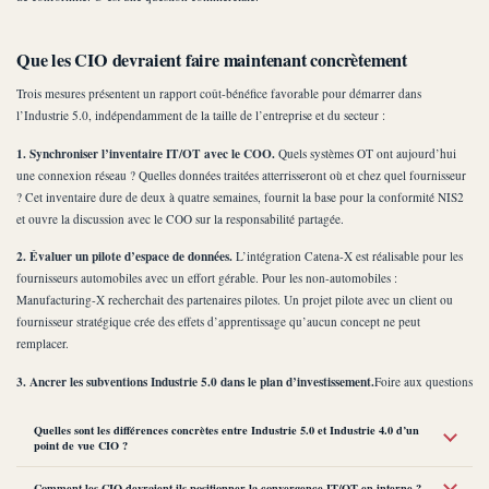
Que les CIO devraient faire maintenant concrètement
Trois mesures présentent un rapport coût-bénéfice favorable pour démarrer dans
l’Industrie 5.0, indépendamment de la taille de l’entreprise et du secteur :
1. Synchroniser l’inventaire IT/OT avec le COO.
Quels systèmes OT ont aujourd’hui
une connexion réseau ? Quelles données traitées atterrisseront où et chez quel fournisseur
? Cet inventaire dure de deux à quatre semaines, fournit la base pour la conformité NIS2
et ouvre la discussion avec le COO sur la responsabilité partagée.
2. Évaluer un pilote d’espace de données.
L’intégration Catena-X est réalisable pour les
fournisseurs automobiles avec un effort gérable. Pour les non-automobiles :
Manufacturing-X recherchait des partenaires pilotes. Un projet pilote avec un client ou
fournisseur stratégique crée des effets d’apprentissage qu’aucun concept ne peut
remplacer.
3. Ancrer les subventions Industrie 5.0 dans le plan d’investissement.
Foire aux questions
Quelles sont les différences concrètes entre Industrie 5.0 et Industrie 4.0 d’un
point de vue CIO ?
Comment les CIO devraient-ils positionner la convergence IT/OT en interne ?