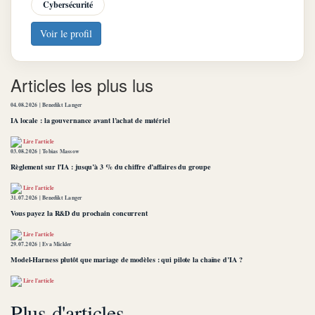
Cybersécurité
Voir le profil
Articles les plus lus
04.08.2026 |
Benedikt Langer
IA locale : la gouvernance avant l’achat de matériel
Lire l'article
03.08.2026 |
Tobias Massow
Règlement sur l’IA : jusqu’à 3 % du chiffre d’affaires du groupe
Lire l'article
31.07.2026 |
Benedikt Langer
Vous payez la R&D du prochain concurrent
Lire l'article
29.07.2026 |
Eva Mickler
Model-Harness plutôt que mariage de modèles : qui pilote la chaîne d’IA ?
Lire l'article
Plus d'articles