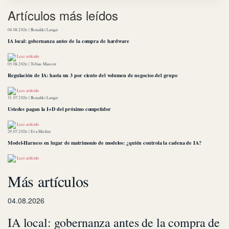
Artículos más leídos
04.08.2026 |
Benedikt Langer
IA local: gobernanza antes de la compra de hardware
Leer artículo
03.08.2026 |
Tobias Massow
Regulación de IA: hasta un 3 por ciento del volumen de negocios del grupo
Leer artículo
31.07.2026 |
Benedikt Langer
Ustedes pagan la I+D del próximo competidor
Leer artículo
29.07.2026 |
Eva Mickler
Model-Harness en lugar de matrimonio de modelos: ¿quién controla la cadena de IA?
Leer artículo
Más artículos
04.08.2026
IA local: gobernanza antes de la compra de