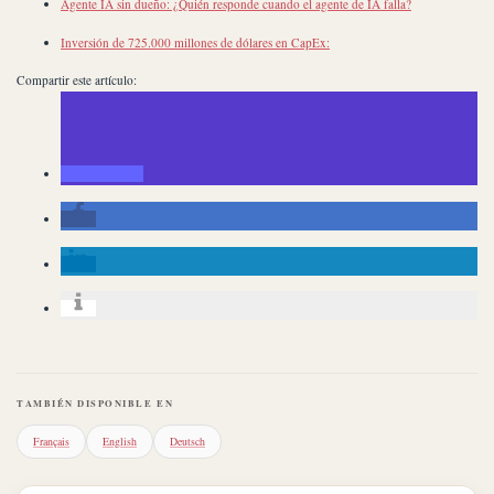
Agente IA sin dueño: ¿Quién responde cuando el agente de IA falla?
Inversión de 725.000 millones de dólares en CapEx:
Compartir este artículo:
TAMBIÉN DISPONIBLE EN
Français
English
Deutsch