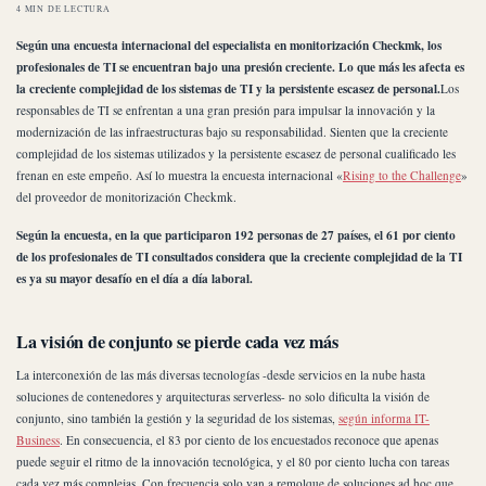
4 MIN DE LECTURA
Según una encuesta internacional del especialista en monitorización Checkmk, los
profesionales de TI se encuentran bajo una presión creciente. Lo que más les afecta es
la creciente complejidad de los sistemas de TI y la persistente escasez de personal.
Los
responsables de TI se enfrentan a una gran presión para impulsar la innovación y la
modernización de las infraestructuras bajo su responsabilidad. Sienten que la creciente
complejidad de los sistemas utilizados y la persistente escasez de personal cualificado les
frenan en este empeño. Así lo muestra la encuesta internacional «
Rising to the Challenge
»
del proveedor de monitorización Checkmk.
Según la encuesta, en la que participaron 192 personas de 27 países, el 61 por ciento
de los profesionales de TI consultados considera que la creciente complejidad de la TI
es ya su mayor desafío en el día a día laboral.
La visión de conjunto se pierde cada vez más
La interconexión de las más diversas tecnologías -desde servicios en la nube hasta
soluciones de contenedores y arquitecturas serverless- no solo dificulta la visión de
conjunto, sino también la gestión y la seguridad de los sistemas,
según informa IT-
Business
. En consecuencia, el 83 por ciento de los encuestados reconoce que apenas
puede seguir el ritmo de la innovación tecnológica, y el 80 por ciento lucha con tareas
cada vez más complejas. Con frecuencia solo van a remolque de soluciones ad hoc que,