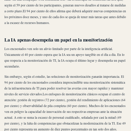
según el 59 por ciento de los participantes, generan nuevos desafíos al tratarse de medidas
a corto plazo.El 94 por ciento de ellos afirma que deberá adquirir nuevas competencias en
los próximos doce meses, y uno de cada dos se queja de tener más tareas que antes debido
a la escasez de recursos humanos.
La IA apenas desempeña un papel en la monitorización
Los encuestados ven solo un alivio limitado por parte de la inteligencia artificial.
Únicamente el 40 por ciento espera que la IA sea un apoyo tangible en el día a día. En lo
que respecta a la monitorización de TI, la IA ocupa el último lugar y desempeña un papel
secundario.
Sin embargo, según el estudio, las soluciones de monitorización ganarán importancia. El
94 por ciento de los encuestados considera imprescindible una monitorización sistemática
de la infraestructura de TI para poder resolver las averías con mayor rapidez y mantener
niveles de servicio elevados.Los enfoques de monitorización clásicos ocupan el centro de
atención: gestión de registros (72 por ciento), gestión del rendimiento de aplicaciones (64
por ciento) y observabilidad de pila completa (60 por ciento). Muchos de los encuestados
ven en peligro la capacidad de innovación de sus respectivas empresas ante la situación
actual. A esto se suma la escasez de personal cualificado, señalada por casi la mitad (49
por ciento), y la falta de competencias que obstaculizan la modernización de la TI. Ese 49
por ciento representa un aumento de diez puntos porcentuales en tan solo dos años.