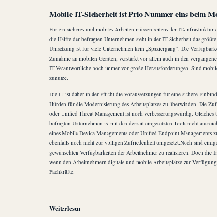
Mobile IT-Sicherheit ist Prio Nummer eins beim 
Für ein sicheres und mobiles Arbeiten müssen seitens der IT-Infrastruktu
die Hälfte der befragten Unternehmen sieht in der IT-Sicherheit das größt
Umsetzung ist für viele Unternehmen kein „Spaziergang“. Die Verfügbarke
Zunahme an mobilen Geräten, verstärkt vor allem auch in den vergangene
IT-Verantwortliche noch immer vor große Herausforderungen. Sind mobile 
zunutze.
Die IT ist daher in der Pflicht die Voraussetzungen für eine sichere Ein
Hürden für die Modernisierung des Arbeitsplatzes zu überwinden. Die Zufri
oder Unified Threat Management ist noch verbesserungswürdig. Gleiches tri
befragten Unternehmen ist mit den derzeit eingesetzten Tools nicht ausrei
eines Mobile Device Managements oder Unified Endpoint Managements zur
ebenfalls noch nicht zur völligen Zufriedenheit umgesetzt.Noch sind ei
gewünschten Verfügbarkeiten der Arbeitnehmer zu realisieren. Doch die In
wenn den Arbeitnehmern digitale und mobile Arbeitsplätze zur Verfügung
Fachkräfte.
Weiterlesen