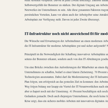
beim Arbeiten verspüren. Davon ist jeder Zweite überzeugt. Darüber hina
Selbstwertgefühl der Benutzer zu stärken. Der digitale Umgang am Arbeits
Netzwerkes im Unternehmen zu sein. Alle diese genannten Faktoren tragen
persönlichen Vorteilen, kann vor allem auch der Arbeitgeber seine Attrak
Arbeitsplatz zur Verfügung stellt. Davon ist jeder Zweite überzeugt.
IT-Infrastruktur noch nicht ausreichend fit für mod
Die Wünsche und Erwartungen der Arbeitnehmer an einen modernen Arbeitsplat
die IT-Infrastruktur für moderne Arbeitsplätze gut und sicher aufgestellt?
Prinzipiell ist die Notwendigkeit der Schaffung innovativer Arbeitsplätze 
seitens der Benutzer erkannt, sondern auch von den IT-Abteilungen geseh
Um eine Brücke zwischen den Anforderungen der Mitarbeiter an einen dig
Unternehmens zu schaffen, bedarf es einer klaren Zielsetzung. 70 Prozent 
Technologien auszustatten. Dabei darf die Modernisierung der IT-Infrastru
Plan folgen, um erfolgreich an das gesteckte Ziel zu kommen: den Arbeitn
Weg folgen bislang nur knapp ein Viertel der IT-Verantwortlichen nach e
aber es hapert noch mit der Umsetzung. 41 Prozent beschäftigen sich noch
Gedanken gemacht. Doch auch diejenigen Unternehmen, die noch keine feste
Krise zeigt, dass ein sicheres mobiles Arbeiten mit innovativen digitalen 