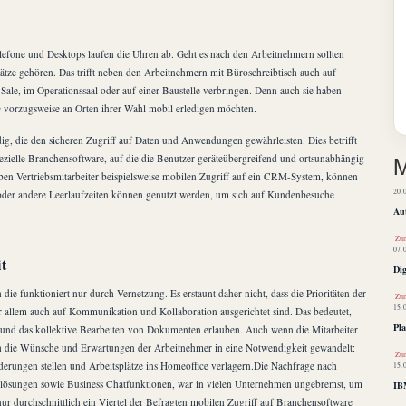
ztelefone und Desktops laufen die Uhren ab. Geht es nach den Arbeitnehmern sollten
lätze gehören. Das trifft neben den Arbeitnehmern mit Büroschreibtisch auch auf
f Sale, im Operationssaal oder auf einer Baustelle verbringen. Denn auch sie haben
e vorzugsweise an Orten ihrer Wahl mobil erledigen möchten.
, die den sicheren Zugriff auf Daten und Anwendungen gewährleisten. Dies betrifft
M
zielle Branchensoftware, auf die die Benutzer geräteübergreifend und ortsunabhängig
Haben Vertriebsmitarbeiter beispielsweise mobilen Zugriff auf ein CRM-System, können
20.
- oder andere Leerlaufzeiten können genutzt werden, um sich auf Kundenbesuche
Au
Zum
07.
t
Dig
ie funktioniert nur durch Vernetzung. Es erstaunt daher nicht, dass die Prioritäten der
Zum
15.
r allem auch auf Kommunikation und Kollaboration ausgerichtet sind. Das bedeutet,
Pla
und das kollektive Bearbeiten von Dokumenten erlauben. Auch wenn die Mitarbeiter
ch die Wünsche und Erwartungen der Arbeitnehmer in eine Notwendigkeit gewandelt:
Zum
rungen stellen und Arbeitsplätze ins Homeoffice verlagern.Die Nachfrage nach
15.
lösungen sowie Business Chatfunktionen, war in vielen Unternehmen ungebremst, um
IB
r durchschnittlich ein Viertel der Befragten mobilen Zugriff auf Branchensoftware