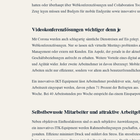
hatten oder überhaupt über Webkonferenzlösungen und Collaboration Tools 
Zeug legen müssen und Budgets für mobile Endgeräte sowie innovative und
Videokonferenzlösungen wichtiger denn je
Mit Corona wurden auch schlagartig sämtliche Dienstreisen auf Eis geleg
Webkonferenzlösungen. Nur so lassen sich virtuelle Meetings problemlos 
Management oder extern mit Kunden. Ein Aspekt, der gerade in der aktu
Geschäftsbeziehungen aufrecht zu erhalten. Weitere Vorteile eines digital 
und Agilität wider. Jeder zweite Arbeitnehmer ist davon überzeugt: Mobile 
Arbeiten nicht nur effizienter, sondern vor allem auch benutzerfreundlicher
Ein innovatives IKT-Equipment lässt Arbeitnehmer produktiver sein, Aufga
Arbeitszeit eingespart werden, davon gehen 71 Prozent der Befragten aus.
Woche. Bei 40 Arbeitsstunden pro Woche entspricht das einem Einsparpote
Selbstbewusste Mitarbeiter und attraktive Arbeitge
Neben objektiven Einflussfaktoren sind es auch subjektive Auswirkungen, d
ein innovatives ITK-Equipment werden Rahmenbedingungen geschaffen, die 
gestalten. Effizienz minimiert Druck und mildert den Stress. Ein stressfr