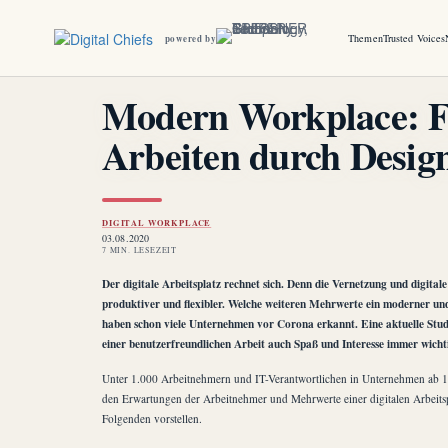
Themen
Trusted Voices
powered by
Modern Workplace: 
Arbeiten durch Design
DIGITAL WORKPLACE
03.08.2020
7 MIN. LESEZEIT
Der digitale Arbeitsplatz rechnet sich. Denn die Vernetzung und digita
produktiver und flexibler. Welche weiteren Mehrwerte ein moderner und
haben schon viele Unternehmen vor Corona erkannt. Eine aktuelle Stu
einer benutzerfreundlichen Arbeit auch Spaß und Interesse immer wicht
Unter 1.000 Arbeitnehmern und IT-Verantwortlichen in Unternehmen ab 10
den Erwartungen der Arbeitnehmer und Mehrwerte einer digitalen Arbeitsp
Folgenden vorstellen.