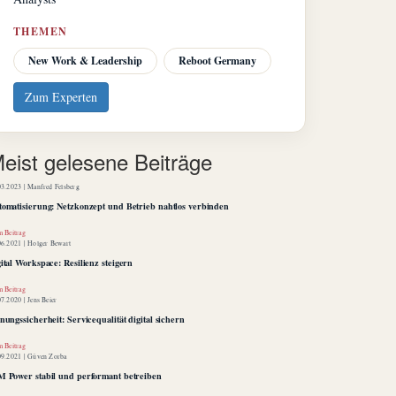
THEMEN
New Work & Leadership
Reboot Germany
Zum Experten
eist gelesene Beiträge
03.2023 |
Manfred Felsberg
tomatisierung: Netzkonzept und Betrieb nahtlos verbinden
 Beitrag
06.2021 |
Holger Bewart
ital Workspace: Resilienz steigern
 Beitrag
07.2020 |
Jens Beier
nungssicherheit: Servicequalität digital sichern
 Beitrag
09.2021 |
Güven Zorba
M Power stabil und performant betreiben