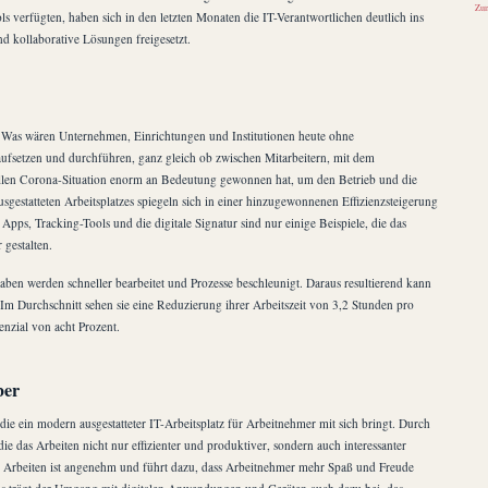
Zum
verfügten, haben sich in den letzten Monaten die IT-Verantwortlichen deutlich ins
 kollaborative Lösungen freigesetzt.
t. Was wären Unternehmen, Einrichtungen und Institutionen heute ohne
aufsetzen und durchführen, ganz gleich ob zwischen Mitarbeitern, mit dem
ellen Corona-Situation enorm an Bedeutung gewonnen hat, um den Betrieb und die
ausgestatteten Arbeitsplatzes spiegeln sich in einer hinzugewonnenen Effizienzsteigerung
Apps, Tracking-Tools und die digitale Signatur sind nur einige Beispiele, die das
 gestalten.
ben werden schneller bearbeitet und Prozesse beschleunigt. Daraus resultierend kann
 Im Durchschnitt sehen sie eine Reduzierung ihrer Arbeitszeit von 3,2 Stunden pro
nzial von acht Prozent.
ber
ie ein modern ausgestatteter IT-Arbeitsplatz für Arbeitnehmer mit sich bringt. Durch
das Arbeiten nicht nur effizienter und produktiver, sondern auch interessanter
eies Arbeiten ist angenehm und führt dazu, dass Arbeitnehmer mehr Spaß und Freude