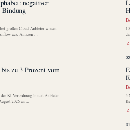
habet: negativer
L
e Bindung
H
B
drei großen Cloud-Anbieter wiesen
10
ashflow aus. Amazon ...
da
Zu
02
 bis zu 3 Prozent vom
E
f
B
0 der KI-Verordnung bindet Anbieter
5 
August 2026 an ...
Ke
Zu
31