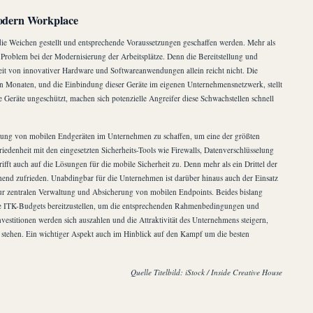
Modern Workplace
r die Weichen gestellt und entsprechende Voraussetzungen geschaffen werden. Mehr als
e Problem bei der Modernisierung der Arbeitsplätze. Denn die Bereitstellung und
it von innovativer Hardware und Softwareanwendungen allein reicht nicht. Die
n Monaten, und die Einbindung dieser Geräte im eigenen Unternehmensnetzwerk, stellt
Geräte ungeschützt, machen sich potenzielle Angreifer diese Schwachstellen schnell
bindung von mobilen Endgeräten im Unternehmen zu schaffen, um eine der größten
edenheit mit den eingesetzten Sicherheits-Tools wie Firewalls, Datenverschlüsselung
fft auch auf die Lösungen für die mobile Sicherheit zu. Denn mehr als ein Drittel der
chend zufrieden. Unabdingbar für die Unternehmen ist darüber hinaus auch der Einsatz
 zentralen Verwaltung und Absicherung von mobilen Endpoints. Beides bislang
nige ITK-Budgets bereitzustellen, um die entsprechenden Rahmenbedingungen und
vestitionen werden sich auszahlen und die Attraktivität des Unternehmens steigern,
 stehen. Ein wichtiger Aspekt auch im Hinblick auf den Kampf um die besten
Quelle Titelbild: iStock / Inside Creative House