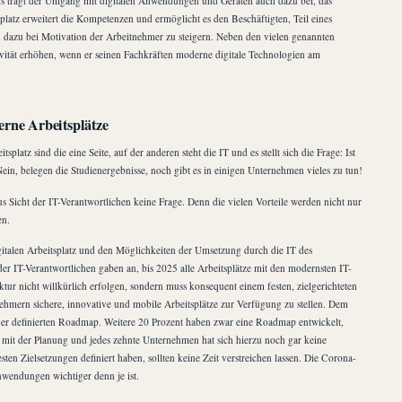
us trägt der Umgang mit digitalen Anwendungen und Geräten auch dazu bei, das
platz erweitert die Kompetenzen und ermöglicht es den Beschäftigten, Teil eines
 dazu bei Motivation der Arbeitnehmer zu steigern. Neben den vielen genannten
tivität erhöhen, wenn er seinen Fachkräften moderne digitale Technologien am
erne Arbeitsplätze
z sind die eine Seite, auf der anderen steht die IT und es stellt sich die Frage: Ist
 Nein, belegen die Studienergebnisse, noch gibt es in einigen Unternehmen vieles zu tun!
aus Sicht der IT-Verantwortlichen keine Frage. Denn die vielen Vorteile werden nicht nur
en.
italen Arbeitsplatz und den Möglichkeiten der Umsetzung durch die IT des
der IT-Verantwortlichen gaben an, bis 2025 alle Arbeitsplätze mit den modernsten IT-
ktur nicht willkürlich erfolgen, sondern muss konsequent einem festen, zielgerichteten
ehmern sichere, innovative und mobile Arbeitsplätze zur Verfügung zu stellen. Dem
iner definierten Roadmap. Weitere 20 Prozent haben zwar eine Roadmap entwickelt,
 mit der Planung und jedes zehnte Unternehmen hat sich hierzu noch gar keine
n Zielsetzungen definiert haben, sollten keine Zeit verstreichen lassen. Die Corona-
Anwendungen wichtiger denn je ist.