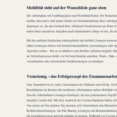
Mobilität steht auf der Wunschliste ganz oben
Der Arbeitsplatz soll Unabhängigkeit und Flexibilität bieten. Für Festnet
mobile, innovative und smarte Geräte zur Grundausstattung ihrer Arbeitsp
diejenigen zu, die den Großteil ihrer Arbeitszeit beispielsweise am Point o
neben ihren operativen Aufgaben auch administrative Dinge zu tun, die si
Mit den mobilen Endgeräten einhergehend sind mobile Lösungen notwendig
Office-Lösungen ebenso wie betriebswirtschaftliche Anwendungen oder spe
zugreifen wollen. Nur so ist effektives und flexibles Arbeiten möglich. 
sie Vertriebsprozesse direkt vor Ort beim Kunden anstoßen. Warte-, Fahr
vorzubereiten oder erforderliche Nachbereitungen zu erledigen.
Vernetzung – das Erfolgsrezept der Zusammenarbei
Gute Teamarbeit ist in vielen Unternehmen der Schlüssel zum Erfolg. Doch d
Beschäftigten im Kontext des modernen Arbeitsplatzes neben Mobilität vo
dass die Arbeitnehmer Lösungen benötigen, die den gemeinsamen Zugriff 
räumlich verteilt sind. Mit dem Ausbruch der Corona-Pandemie haben si
Von einem auf den anderen Tag mussten sich Unternehmen den Herausforde
Kollaborationslösungen, wie File-Sharing-Lösungen und Kommunikations
die Geschäftsprozesse aufrecht erhalten zu können. Während vor Corona nu