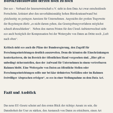
Bürokratieaufwand derzeit noch zu hoch
Der eco – Verband der Internetwirtschaft e.V. sieht in dem Data Act zwar entscheidende
Fortschritte, kritisiert aber den unverhältnismäßig hohen Bürokratieaufwand bei
gleichzeitig zu geringen Anreizen für Unternehmen. Angesichts der großen Trageweite
der Regelungen dürfe „es nicht darum gehen, das Gesetzgebungsverfahren möglichst
schnell abzuschließen“. Neben den starren Fristen für den Cloud-Anbieterwechsel sieht
eco auch bezüglich der Kompensation bei der Weitergabe von Daten an Dritte noch „Luft
nach oben“.
Kritisch sieht eco auch die Pläne der Bundesregierung, den Zugriff für
Forschungseinrichtungen deutlich auszuweiten. Denn die könnten die Einschränkungen
konterkarieren, die im Bereich der öffentlichen Hand vorgesehen sind. „Hier gilt es
unbedingt sicherzustellen, dass der Aufwand für Unternehmen in einem vertretbaren
Rahmen bleibt. Eine Weitergabe von Daten an öffentliche Stellen oder
Forschungseinrichtungen sollte nur bei klar definierten Notfällen oder im Rahmen
freiwilliger Absprachen erfolgen“, so eco in einer Stellungnahme zu dem Data Act.
Fazit und Ausblick
Das neue EU-Gesetz scheint auf den ersten Blick der richtige Ansatz zu sein, die
Datenhoheit der User zu stärken, den Austausch von Daten zu erleichtern, einen Art