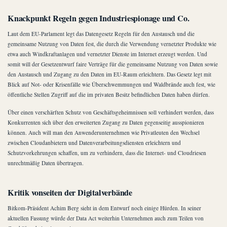
Knackpunkt Regeln gegen Industriespionage und Co.
Laut dem EU-Parlament legt das Datengesetz Regeln für den Austausch und die
gemeinsame Nutzung von Daten fest, die durch die Verwendung vernetzter Produkte wie
etwa auch Windkraftanlagen und vernetzter Dienste im Internet erzeugt werden. Und
somit will der Gesetzentwurf faire Verträge für die gemeinsame Nutzung von Daten sowie
den Austausch und Zugang zu den Daten im EU-Raum erleichtern. Das Gesetz legt mit
Blick auf Not- oder Krisenfälle wie Überschwemmungen und Waldbrände auch fest, wie
öffentliche Stellen Zugriff auf die im privaten Besitz befindlichen Daten haben dürfen.
Über einen verschärften Schutz von Geschäftsgeheimnissen soll verhindert werden, dass
Konkurrenten sich über den erweiterten Zugang zu Daten gegenseitig ausspionieren
können. Auch will man den Anwenderunternehmen wie Privatleuten den Wechsel
zwischen Cloudanbietern und Datenverarbeitungsdiensten erleichtern und
Schutzvorkehrungen schaffen, um zu verhindern, dass die Internet- und Cloudriesen
unrechtmäßig Daten übertragen.
Kritik vonseiten der Digitalverbände
Bitkom-Präsident Achim Berg sieht in dem Entwurf noch einige Hürden. In seiner
aktuellen Fassung würde der Data Act weiterhin Unternehmen auch zum Teilen von