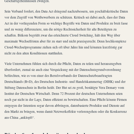
Geschäftsgeheimnissen zwingen.
Sein Verband fordert, den Data Act dringend nachzubessern, um geschäftskritische Daten
vor dem Zugriff von Wettbewerbern zu schützen. Kritisch sei dabei auch, dass der Data
Act in der vorliegenden Form so wichtige Begriffe wie Daten und Produkte zu breit fasse
und zu wenig differenziere, um die nötige Rechtssicherheit für alle Beteiligten zu
schaffen. Bitkom begrüßt zwar das erleichterte Cloud Switching, hält den Weg über
maximale Wechselfristen aber für zu starr und nicht praxisgerecht. Denn hochkomplexe
Cloud-Wechselprogramme ziehen sich oft über Jahre hin und könnten kurzfristig gar
nicht zu den alten Konditionen stattfinden.
Viele Unternehmen fühlen sich durch die Pflicht, Daten zu teilen und herauszugeben
überfordert, zumal sie auch eine Verquickung mit der Datenschutzgrundverordnung
befürchten, wie es von einer des Berufsverbands der Datenschutzbeauftragten
Deutschlands (BvD), des Deutschen Industrie- und Handelskammertag (DIHK) und der
Stiftung Datenschutz in Berlin heißt. Der Hut sei zu groß, bestätigte Vera Demary vom
Institut der Deutschen Wirtschaft. Denn 72 Prozent der deutschen Unternehmen seien
noch gar nicht in der Lage, Daten effizient zu bewirtschaften. Eine Pflicht könnte Firmen
entgegen der Intention sogar davon abbringen, datenbasierte Produkte und Dienste auf
den Markt zu bringen, wenn damit Netzwerkeffekte verlorengehen oder die Konkurrenz
aus China „anklopft“.