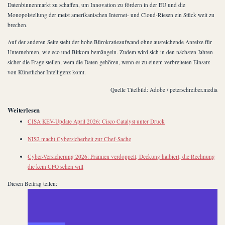
Datenbinnenmarkt zu schaffen, um Innovation zu fördern in der EU und die
Monopolstellung der meist amerikanischen Internet- und Cloud-Riesen ein Stück weit zu
brechen.
Auf der anderen Seite steht der hohe Bürokratieaufwand ohne ausreichende Anreize für
Unternehmen, wie eco und Bitkom bemängeln. Zudem wird sich in den nächsten Jahren
sicher die Frage stellen, wem die Daten gehören, wenn es zu einem verbreiteten Einsatz
von Künstlicher Intelligenz komt.
Quelle Titelbild: Adobe / peterschreiber.media
Weiterlesen
CISA KEV-Update April 2026: Cisco Catalyst unter Druck
NIS2 macht Cybersicherheit zur Chef-Sache
Cyber-Versicherung 2026: Prämien verdoppelt, Deckung halbiert, die Rechnung
die kein CFO sehen will
Diesen Beitrag teilen: