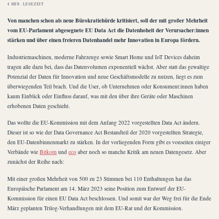
4 MIN. LESEZEIT
Von manchen schon als neue Bürokratiehürde kritisiert, soll der mit großer Mehrheit
vom EU-Parlament abgesegnete EU Data Act die Datenhoheit der Verursacher:innen
stärken und über einen freieren Datenhandel mehr Innovation in Europa fördern.
Industriemaschinen, moderne Fahrzeuge sowie Smart Home und IoT Devices daheim
tragen alle dazu bei, dass das Datenvolumen exponentiell wächst. Aber statt das gewaltige
Potenzial der Daten für Innovation und neue Geschäftsmodelle zu nutzen, liegt es zum
überwiegenden Teil brach. Und die User, ob Unternehmen oder Konsument:innen haben
kaum Einblick oder Einfluss darauf, was mit den über ihre Geräte oder Maschinen
erhobenen Daten geschieht.
Das wollte die EU-Kommission mit dem Anfang 2022 vorgestellten Data Act ändern.
Dieser ist so wie der Data Governance Act Bestandteil der 2020 vorgestellten Strategie,
den EU-Datenbinnenmarkt zu stärken. In der vorliegenden Form gibt es vonseiten einiger
Verbände wie
Bitkom
und
eco
aber noch so manche Kritik am neuen Datengesetz. Aber
zunächst der Reihe nach:
Mit einer großen Mehrheit von 500 zu 23 Stimmen bei 110 Enthaltungen hat das
Europäische Parlament am 14. März 2023 seine Position zum Entwurf der EU-
Kommission für einen EU Data Act beschlossen. Und somit war der Weg frei für die Ende
März geplanten Trilog-Verhandlungen mit dem EU-Rat und der Kommission.