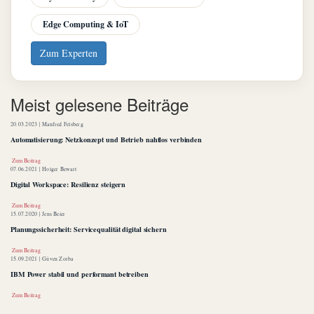
Edge Computing & IoT
Zum Experten
Meist gelesene Beiträge
20.03.2023 |
Manfred Felsberg
Automatisierung: Netzkonzept und Betrieb nahtlos verbinden
Zum Beitrag
07.06.2021 |
Holger Bewart
Digital Workspace: Resilienz steigern
Zum Beitrag
15.07.2020 |
Jens Beier
Planungssicherheit: Servicequalität digital sichern
Zum Beitrag
15.09.2021 |
Güven Zorba
IBM Power stabil und performant betreiben
Zum Beitrag